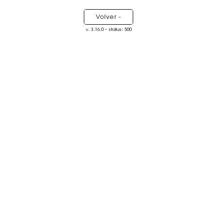
Volver -
-
v. 3.16.0
status: 500