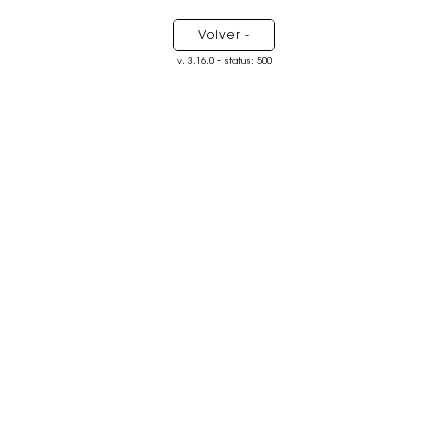
Volver -
-
v. 3.16.0
status: 500