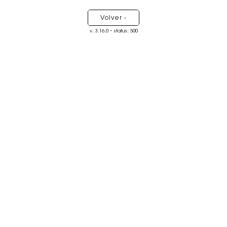
Volver -
-
v. 3.16.0
status: 500