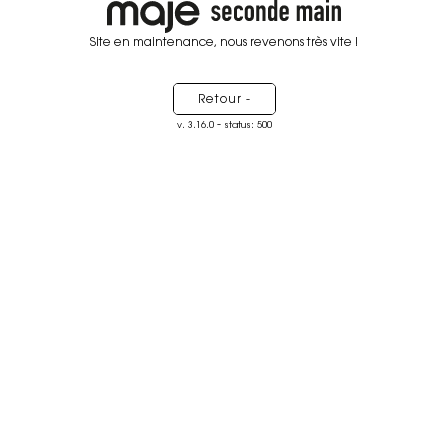
Site en maintenance, nous revenons très vite !
Retour -
-
v. 3.16.0
status: 500