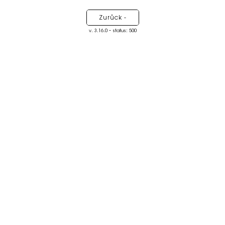
Zurück -
-
v. 3.16.0
status: 500