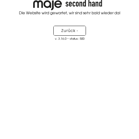
Die Website wird gewartet, wir sind sehr bald wieder da!
Zurück -
-
v. 3.16.0
status: 500