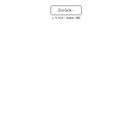
Zurück -
-
v. 3.16.0
status: 500