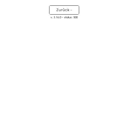
Zurück -
-
v. 3.16.0
status: 500