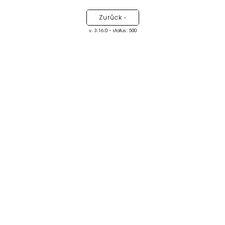
Zurück -
-
v. 3.16.0
status: 500